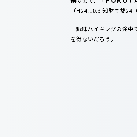
側の筈で、
「ＨＯＫＯＴ
（H24.10.3 知財高
趣味ハイキングの途中
を得ないだろう。