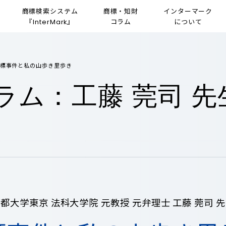
商標検索システム
商標・知財
インターマーク
『
』
コラム
について
InterMark
標事件と私の山歩き里歩き
ラム：工藤 莞司 先
都大学東京 法科大学院 元教授 元弁理士 工藤 莞司 