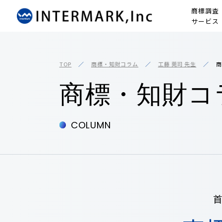
商標調査
サービス
TOP
商標・知財コラム
工藤 莞司 先生
商
商標・知財コ
COLUMN
首