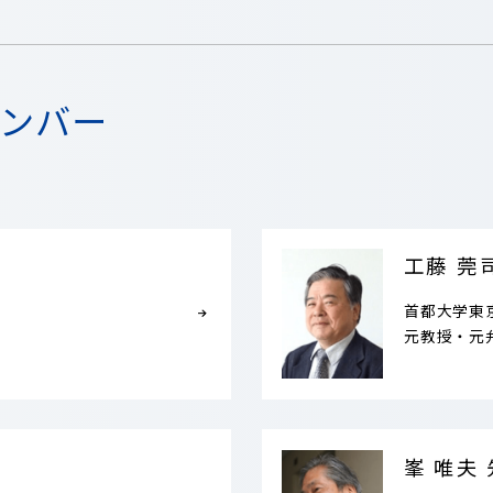
ンバー
工藤 莞
首都大学東
元教授・元
峯 唯夫