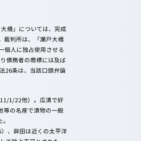
瀬戸大橋」については、完成
。裁判所は、「瀬戸大橋
一個人に独占使用させる
より債務者の商標には及ば
商標法26条は、当該口頭弁論
/1/22他）。瓜漬で好
地等の名産で漬物の一般
た。
26）、鉾田は近くの太平洋