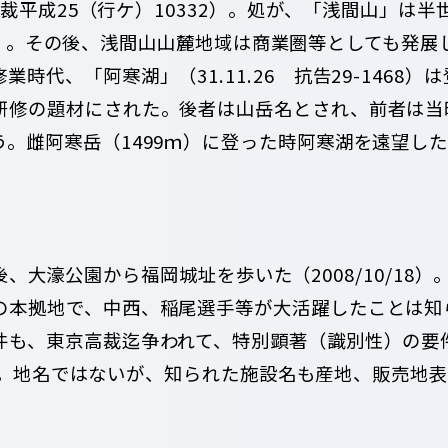
財高裁平成25（行ケ）10332）。処が、「浅間山」は
-181）。その後、浅間山山麓地域は商業圏等としても発
時代、「阿寒湖」（31.11.26 抗告29-1468
研修の題材にされた。後者は山岳名とされ、前者は当
雌阿寒岳（1499ｍ）に登った時阿寒湖を遠望した（20
、大濠公園から福岡城址を歩いた（2008/10/18
の本拠地で、中西、稲尾選手等が大活躍したことは知
も、東京高裁迄争われて、特別顕著（識別性）の要件を欠
146)。地名ではないが、知られた施設名も産地、販売