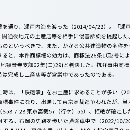
を通り、瀬戸内海を渡った（2014/04/22）。「
、開通後地元の土産店等を相手に侵害訴訟を提起した
ものというべきで、また、かかる公共建造物の名称を
すると、本件商標権の効力は、商標法26条1項2号に
 高松地観音寺支部62年(ヨ)29)と判決した。抗弁事由
時は完成し土産店等が営業中であったのである。
時は、「鉄砲漬」をお土産に求めることが多い（2011
商標事件になり、出願して東京高裁迄争われたが、当
58.7.28 東京高裁57（行ケ）55）、拒絶が確定し
する。石岡の史跡を歩いた帰途車中で（2022/10/